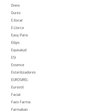
Dnins
Durex
E.llocar
E.Llorca
Easy Paris
Ellips
Equisalud
ESI
Essence
Esterilizadores
EUROSIREL
Eurostil
Facial
Faes Farma
Farmaban