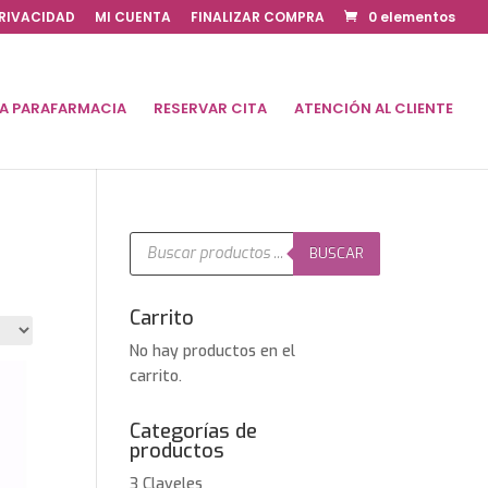
PRIVACIDAD
MI CUENTA
FINALIZAR COMPRA
0 elementos
DA PARAFARMACIA
RESERVAR CITA
ATENCIÓN AL CLIENTE
Búsqueda
de
BUSCAR
productos
Carrito
No hay productos en el
carrito.
Categorías de
productos
3 Claveles