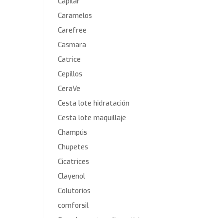
Capilar
Caramelos
Carefree
Casmara
Catrice
Cepillos
CeraVe
Cesta lote hidratación
Cesta lote maquillaje
Champús
Chupetes
Cicatrices
Clayenol
Colutorios
comforsil