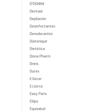
D’DONNA
Dentaid
Depilación
Desinfectantes
Desodorantes
Diatonique
Dietética
Disna Pharm
Dnins
Durex
E.llocar
E.Llorca
Easy Paris
Ellips
Equisalud