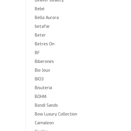
Beaver Beauty
Bebé
Bella Aurora
betafar
Beter
Betres On
BF
Biberones
Bio Joux
BIO3
Bisuteria
BOHM
Bondi Sands
Bow Luxury Collection
Camaleon