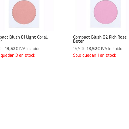
act Blush 01 Light Coral.
Compact Blush 02 Rich Rose.
er
Beter
El
El
El
El
0
€
13,52
€
IVA Incluido
16,90
€
13,52
€
IVA Incluido
precio
precio
precio
precio
 quedan 3 en stock
Solo quedan 1 en stock
original
actual
original
actual
era:
es:
era:
es:
16,90€.
13,52€.
16,90€.
13,52€.