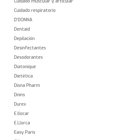
Cuidado muscular y articular
Cuidado respiratorio
D’DONNA
Dentaid
Depilación
Desinfectantes
Desodorantes
Diatonique
Dietética
Disna Pharm
Dnins
Durex
E.llocar
E.Llorca
Easy Paris