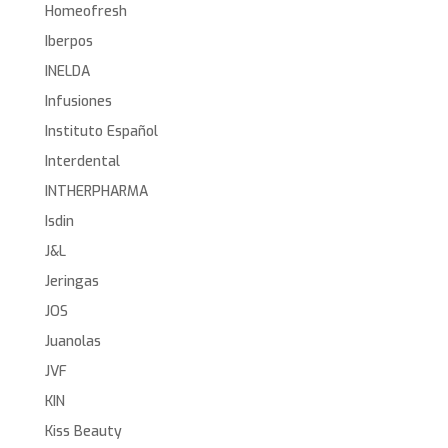
Homeofresh
Iberpos
INELDA
Infusiones
Instituto Español
Interdental
INTHERPHARMA
Isdin
J&L
Jeringas
JOS
Juanolas
JVF
KIN
Kiss Beauty