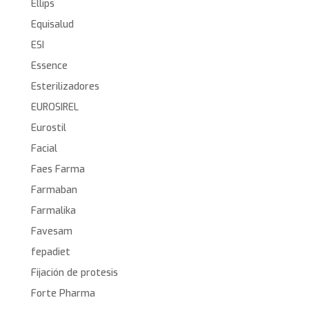
Ellips
Equisalud
ESI
Essence
Esterilizadores
EUROSIREL
Eurostil
Facial
Faes Farma
Farmaban
Farmalika
Favesam
fepadiet
Fijación de protesis
Forte Pharma