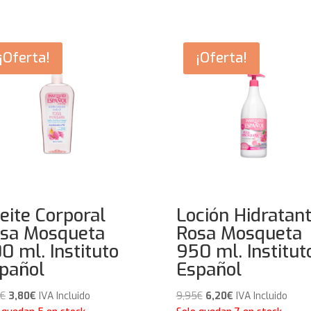
¡Oferta!
¡Oferta!
eite Corporal
Loción Hidratan
sa Mosqueta
Rosa Mosqueta
0 ml. Instituto
950 ml. Institut
pañol
Español
El
El
El
El
€
3,80
€
IVA Incluido
9,95
€
6,20
€
IVA Incluido