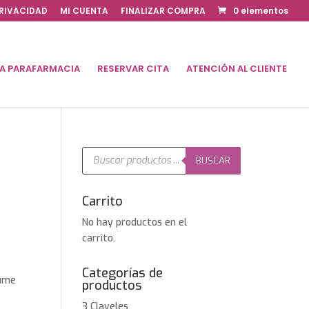
PRIVACIDAD
MI CUENTA
FINALIZAR COMPRA
0 elementos
DA PARAFARMACIA
RESERVAR CITA
ATENCIÓN AL CLIENTE
Búsqueda
de
BUSCAR
productos
Carrito
No hay productos en el
carrito.
Categorías de
lume
productos
3 Claveles