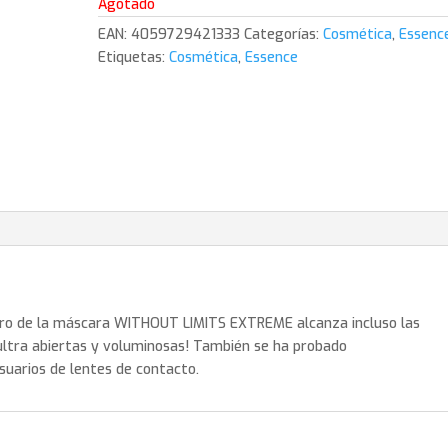
6,19€.
4,19€.
Agotado
EAN:
4059729421333
Categorías:
Cosmética
,
Essenc
Etiquetas:
Cosmética
,
Essence
ómero de la máscara WITHOUT LIMITS EXTREME alcanza incluso las
ltra abiertas y voluminosas! También se ha probado
uarios de lentes de contacto.