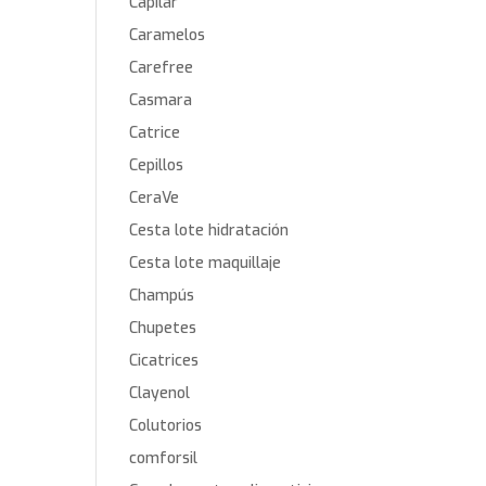
Capilar
Caramelos
Carefree
Casmara
Catrice
Cepillos
CeraVe
Cesta lote hidratación
Cesta lote maquillaje
Champús
Chupetes
Cicatrices
Clayenol
Colutorios
comforsil