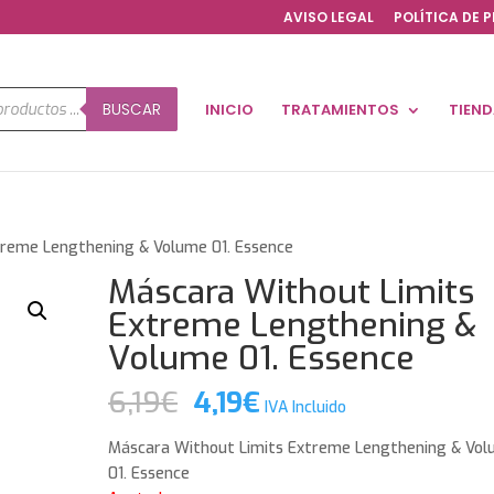
AVISO LEGAL
POLÍTICA DE 
a
BUSCAR
INICIO
TRATAMIENTOS
TIEN
os
treme Lengthening & Volume 01. Essence
Máscara Without Limits
Extreme Lengthening &
Volume 01. Essence
El
El
6,19
€
4,19
€
IVA Incluido
precio
precio
original
actual
Máscara Without Limits Extreme Lengthening & Vo
era:
es:
01. Essence