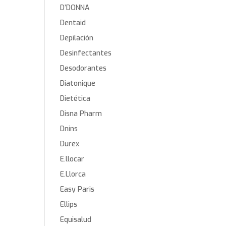
D’DONNA
Dentaid
Depilación
Desinfectantes
Desodorantes
Diatonique
Dietética
Disna Pharm
Dnins
Durex
E.llocar
E.Llorca
Easy Paris
Ellips
Equisalud