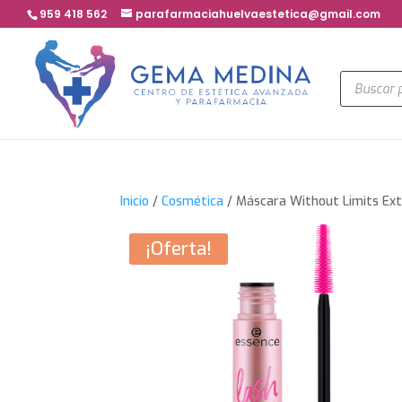
959 418 562
parafarmaciahuelvaestetica@gmail.com
Búsqued
de
product
Inicio
/
Cosmética
/ Máscara Without Limits Ex
¡Oferta!