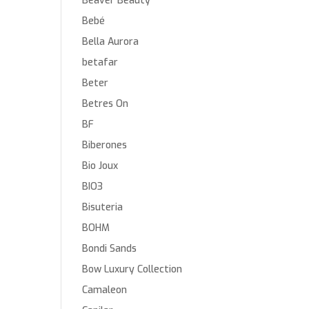
Beaver Beauty
Bebé
Bella Aurora
betafar
Beter
Betres On
BF
Biberones
Bio Joux
BIO3
Bisuteria
BOHM
Bondi Sands
Bow Luxury Collection
Camaleon