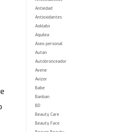
Antiedad
Antioxidantes
Aoklabs
Aquilea
Aseo personal
Autan
Autobronceador
Avene
Avizor
Babe
te
Banban
o
BD
Beauty Care
Beauty Face