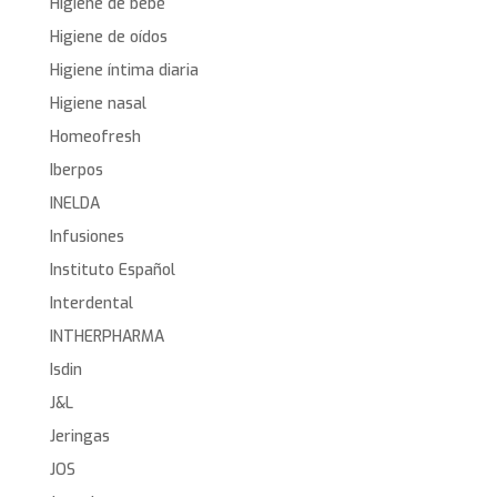
Higiene de bebé
Higiene de oídos
Higiene íntima diaria
Higiene nasal
Homeofresh
Iberpos
INELDA
Infusiones
Instituto Español
Interdental
INTHERPHARMA
Isdin
J&L
Jeringas
JOS