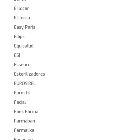
E.llocar
E.Llorca
Easy Paris
Ellips
Equisalud
ESI
Essence
Esterilizadores
EUROSIREL
Eurostil
Facial
Faes Farma
Farmaban
Farmalika
Favesam