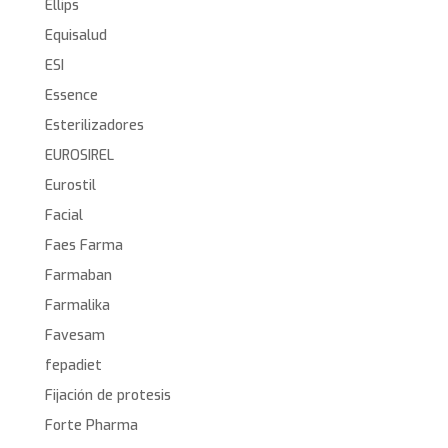
Ellips
Equisalud
ESI
Essence
Esterilizadores
EUROSIREL
Eurostil
Facial
Faes Farma
Farmaban
Farmalika
Favesam
fepadiet
Fijación de protesis
Forte Pharma