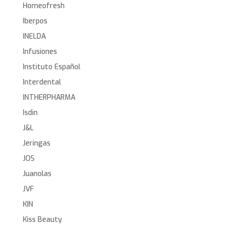
Homeofresh
Iberpos
INELDA
Infusiones
Instituto Español
Interdental
INTHERPHARMA
Isdin
J&L
Jeringas
JOS
Juanolas
JVF
KIN
Kiss Beauty