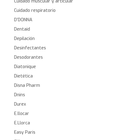
Cuidado muscular y articular
Cuidado respiratorio
D’DONNA
Dentaid
Depilación
Desinfectantes
Desodorantes
Diatonique
Dietética
Disna Pharm
Dnins
Durex
E.llocar
E.Llorca
Easy Paris