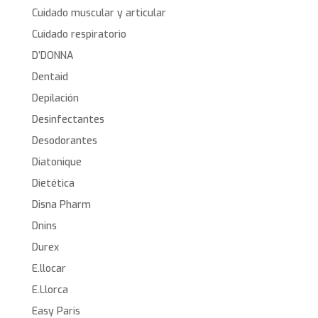
Cuidado muscular y articular
Cuidado respiratorio
D’DONNA
Dentaid
Depilación
Desinfectantes
Desodorantes
Diatonique
Dietética
Disna Pharm
Dnins
Durex
E.llocar
E.Llorca
Easy Paris