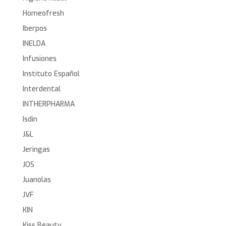
Homeofresh
Iberpos
INELDA
Infusiones
Instituto Español
Interdental
INTHERPHARMA
Isdin
J&L
Jeringas
JOS
Juanolas
JVF
KIN
Kiss Beauty