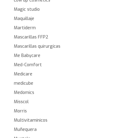
Low up Cosmetics
Magic studio
Maquillaje
Martiderm
Mascarillas FFP2
Mascarillas quirurgícas
Me Babycare
Med-Comfort
Medicare
medicube
Medomics
Misscol
Morris
Multivitamínicos
Muñequera