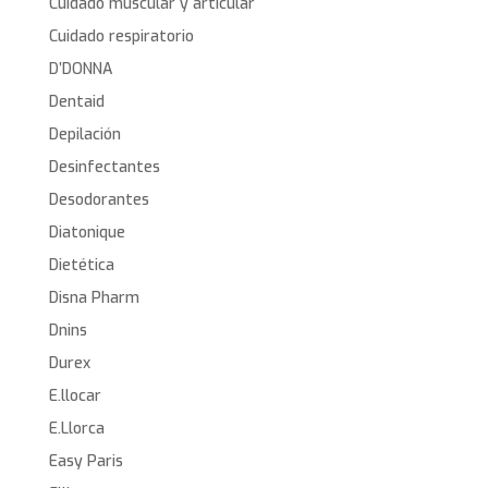
Cuidado muscular y articular
Cuidado respiratorio
D’DONNA
Dentaid
Depilación
Desinfectantes
Desodorantes
Diatonique
Dietética
Disna Pharm
Dnins
Durex
E.llocar
E.Llorca
Easy Paris