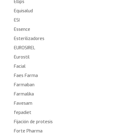
Ellips
Equisalud
ESI
Essence
Esterilizadores
EUROSIREL
Eurostil
Facial
Faes Farma
Farmaban
Farmalika
Favesam
fepadiet
Fijación de protesis
Forte Pharma