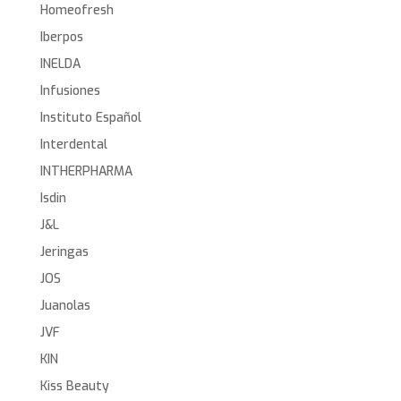
Homeofresh
Iberpos
INELDA
Infusiones
Instituto Español
Interdental
INTHERPHARMA
Isdin
J&L
Jeringas
JOS
Juanolas
JVF
KIN
Kiss Beauty