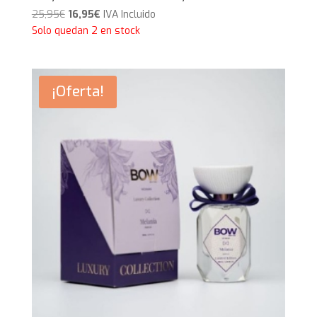
El
El
25,95
€
16,95
€
IVA Incluido
precio
precio
Solo quedan 2 en stock
original
actual
era:
es:
25,95€.
16,95€.
¡Oferta!