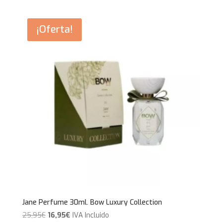
era:
es:
25,95€.
16,95€.
¡Oferta!
Jane Perfume 30ml. Bow Luxury Collection
El
El
25,95
€
16,95
€
IVA Incluido