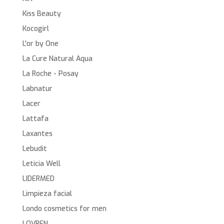
Kiss Beauty
Kocogirl
L'or by One
La Cure Natural Aqua
La Roche - Posay
Labnatur
Lacer
Lattafa
Laxantes
Lebudit
Leticia Well
LIDERMED
Limpieza facial
Londo cosmetics for men
LOVREN