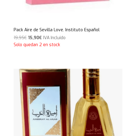
Pack Aire de Sevilla Love. Instituto Español
El
El
19,95
€
15,90
€
IVA Incluido
precio
precio
Solo quedan 2 en stock
original
actual
era:
es:
19,95€.
15,90€.