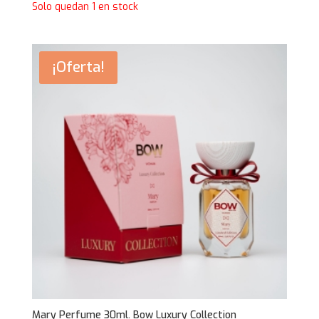
precio
precio
Solo quedan 1 en stock
original
actual
era:
es:
25,95€.
16,95€.
¡Oferta!
Mary Perfume 30ml. Bow Luxury Collection