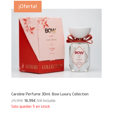
¡Oferta!
Caroline Perfume 30ml. Bow Luxury Collection
El
El
25,95
€
16,95
€
IVA Incluido
precio
precio
Solo quedan 5 en stock
original
actual