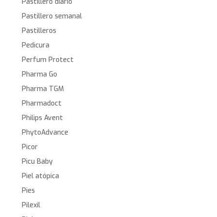
Pastillero diario
Pastillero semanal
Pastilleros
Pedicura
Perfum Protect
Pharma Go
Pharma TGM
Pharmadoct
Philips Avent
PhytoAdvance
Picor
Picu Baby
Piel atópica
Pies
Pilexil