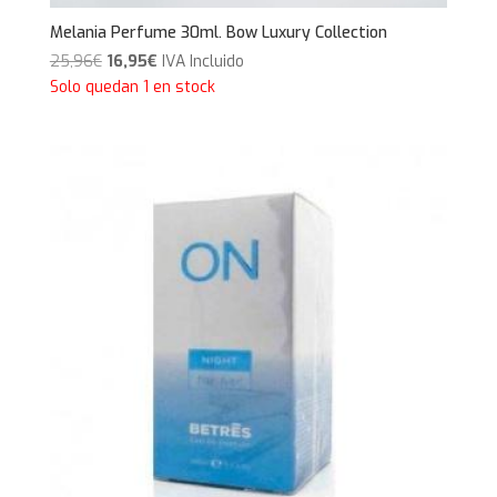
Melania Perfume 30ml. Bow Luxury Collection
El
El
25,96
€
16,95
€
IVA Incluido
precio
precio
Solo quedan 1 en stock
original
actual
era:
es:
25,96€.
16,95€.