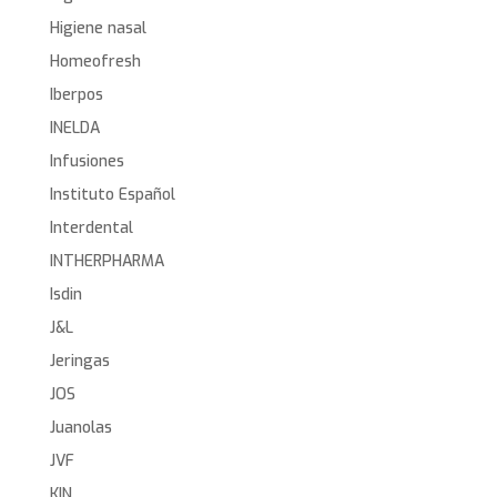
Higiene nasal
Homeofresh
Iberpos
INELDA
Infusiones
Instituto Español
Interdental
INTHERPHARMA
Isdin
J&L
Jeringas
JOS
Juanolas
JVF
KIN