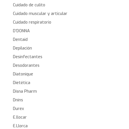
Cuidado de culito
Cuidado muscular y articular
Cuidado respiratorio
D’DONNA
Dentaid
Depilación
Desinfectantes
Desodorantes
Diatonique
Dietética
Disna Pharm
Dnins
Durex
E.llocar
E.Llorca