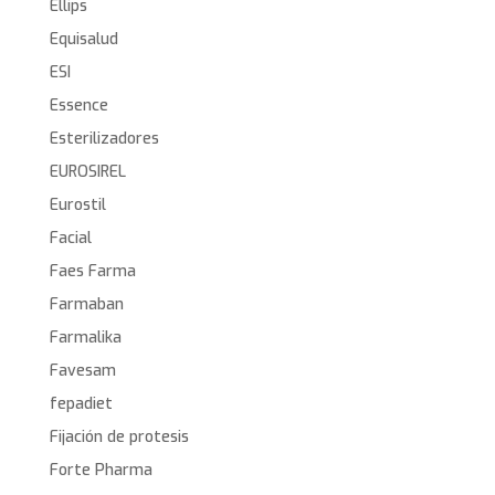
Ellips
Equisalud
ESI
Essence
Esterilizadores
EUROSIREL
Eurostil
Facial
Faes Farma
Farmaban
Farmalika
Favesam
fepadiet
Fijación de protesis
Forte Pharma