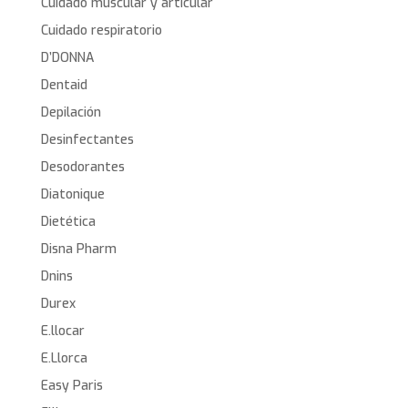
Cuidado muscular y articular
Cuidado respiratorio
D’DONNA
Dentaid
Depilación
Desinfectantes
Desodorantes
Diatonique
Dietética
Disna Pharm
Dnins
Durex
E.llocar
E.Llorca
Easy Paris