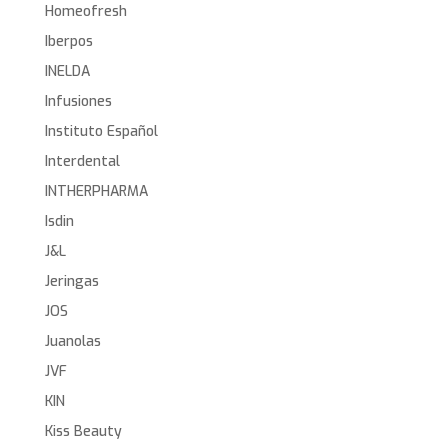
Homeofresh
Iberpos
INELDA
Infusiones
Instituto Español
Interdental
INTHERPHARMA
Isdin
J&L
Jeringas
JOS
Juanolas
JVF
KIN
Kiss Beauty