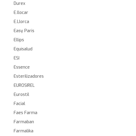
Durex
E.llocar
E.Llorca
Easy Paris
Ellips
Equisalud
ESI
Essence
Esterilizadores
EUROSIREL
Eurostil
Facial
Faes Farma
Farmaban
Farmalika