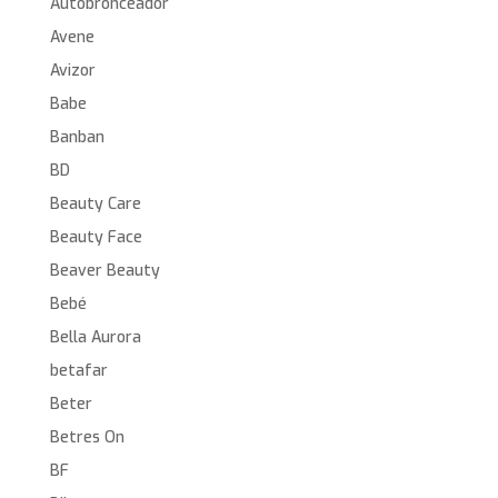
Autobronceador
Avene
Avizor
Babe
Banban
BD
Beauty Care
Beauty Face
Beaver Beauty
Bebé
Bella Aurora
betafar
Beter
Betres On
BF