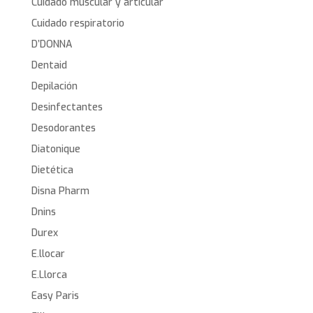
Cuidado muscular y articular
Cuidado respiratorio
D’DONNA
Dentaid
Depilación
Desinfectantes
Desodorantes
Diatonique
Dietética
Disna Pharm
Dnins
Durex
E.llocar
E.Llorca
Easy Paris