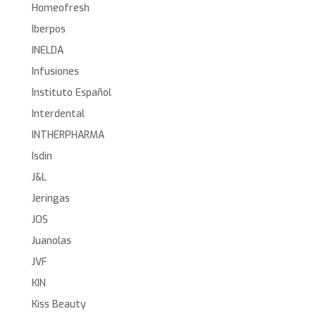
Homeofresh
Iberpos
INELDA
Infusiones
Instituto Español
Interdental
INTHERPHARMA
Isdin
J&L
Jeringas
JOS
Juanolas
JVF
KIN
Kiss Beauty