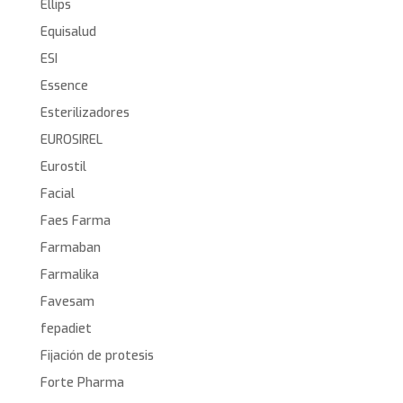
Ellips
Equisalud
ESI
Essence
Esterilizadores
EUROSIREL
Eurostil
Facial
Faes Farma
Farmaban
Farmalika
Favesam
fepadiet
Fijación de protesis
Forte Pharma