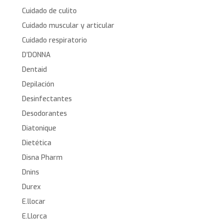
Cuidado de culito
Cuidado muscular y articular
Cuidado respiratorio
D’DONNA
Dentaid
Depilación
Desinfectantes
Desodorantes
Diatonique
Dietética
Disna Pharm
Dnins
Durex
E.llocar
E.Llorca