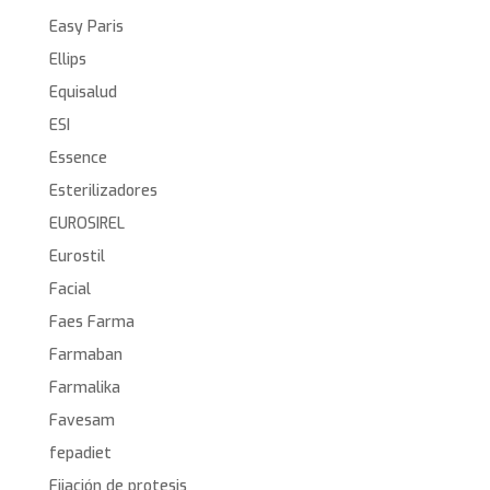
Easy Paris
Ellips
Equisalud
ESI
Essence
Esterilizadores
EUROSIREL
Eurostil
Facial
Faes Farma
Farmaban
Farmalika
Favesam
fepadiet
Fijación de protesis