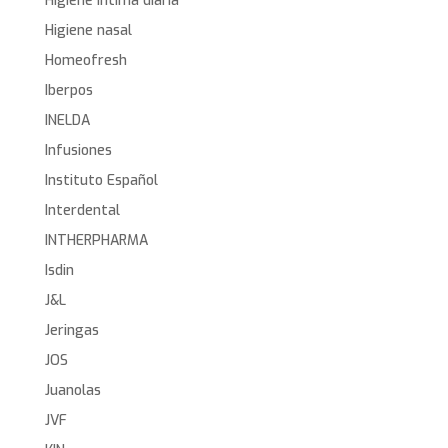
Higiene íntima diaria
Higiene nasal
Homeofresh
Iberpos
INELDA
Infusiones
Instituto Español
Interdental
INTHERPHARMA
Isdin
J&L
Jeringas
JOS
Juanolas
JVF