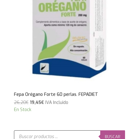
Fepa Orégano Forte 60 perlas. FEPADIET
El
El
26,20
€
19,45
€
IVA Incluido
precio
precio
En Stock
original
actual
era:
es:
26,20€.
19,45€.
Búsqueda
de
BUSCAR