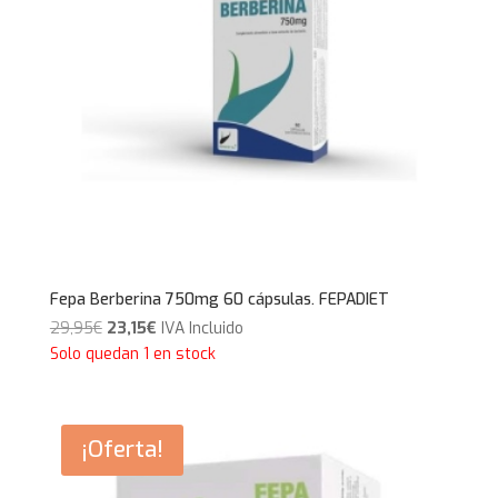
Fepa Berberina 750mg 60 cápsulas. FEPADIET
El
El
29,95
€
23,15
€
IVA Incluido
precio
precio
Solo quedan 1 en stock
original
actual
era:
es:
29,95€.
23,15€.
¡Oferta!