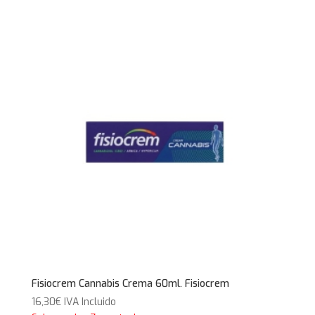
era:
es:
26,14€.
16,95€.
Fisiocrem Cannabis Crema 60ml. Fisiocrem
16,30
€
IVA Incluido