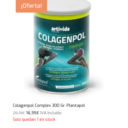
¡Oferta!
Colagenpol Complex 300 Gr. Plantapol
El
El
26,14
€
16,95
€
IVA Incluido
precio
precio
Solo quedan 1 en stock
original
actual