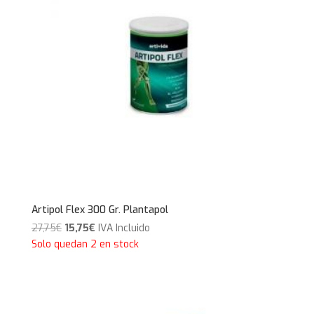
Artipol Flex 300 Gr. Plantapol
El
El
27,75
€
15,75
€
IVA Incluido
precio
precio
Solo quedan 2 en stock
original
actual
era:
es:
27,75€.
15,75€.