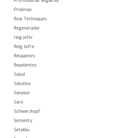
Professional Vegairoa
Prolimax
Real Techniques
Regenerador
reig jofer
Reig Jofre
Relajantes
Repelentes
Salud
Salvelox
Sanasur
Saro
Schwarzkopf
Sensinity
Setablu