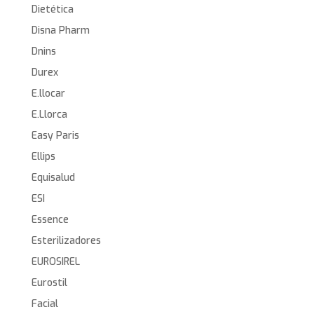
Dietética
Disna Pharm
Dnins
Durex
E.llocar
E.Llorca
Easy Paris
Ellips
Equisalud
ESI
Essence
Esterilizadores
EUROSIREL
Eurostil
Facial