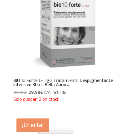
BIO 10 Forte L-Tigo Tratamiento Despigmentante
Intensivo 30ml. Bella Aurora
El
El
39,95
€
29,99
€
IVA Incluido
precio
precio
Solo quedan 2 en stock
original
actual
era:
es:
39,95€.
29,99€.
¡Oferta!