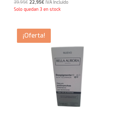
El
El
39,95
€
22,95
€
IVA Incluido
precio
precio
Solo quedan 3 en stock
original
actual
era:
es:
39,95€.
22,95€.
¡Oferta!