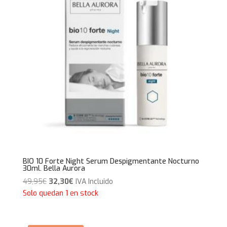
BIO 10 Forte Night Serum Despigmentante Nocturno
30ml. Bella Aurora
El
El
49,95
€
32,30
€
IVA Incluido
precio
precio
Solo quedan 1 en stock
original
actual
era:
es: