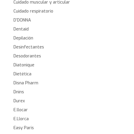
Cuidado muscular y articular
Cuidado respiratorio
D’DONNA
Dentaid
Depilación
Desinfectantes
Desodorantes
Diatonique
Dietética
Disna Pharm
Dnins
Durex
E.llocar
E.Llorca
Easy Paris