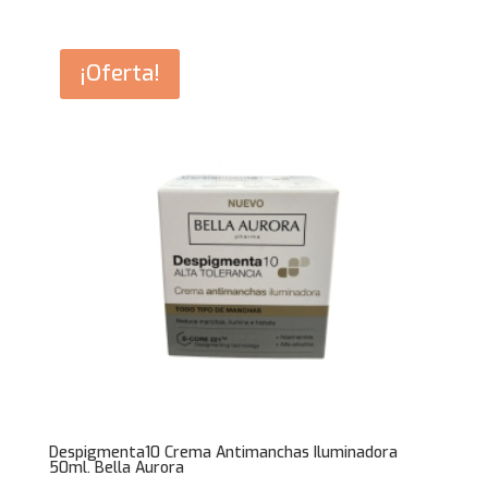
original
actual
era:
es:
39,95€.
22,95€.
¡Oferta!
Despigmenta10 Crema Antimanchas Iluminadora
50ml. Bella Aurora