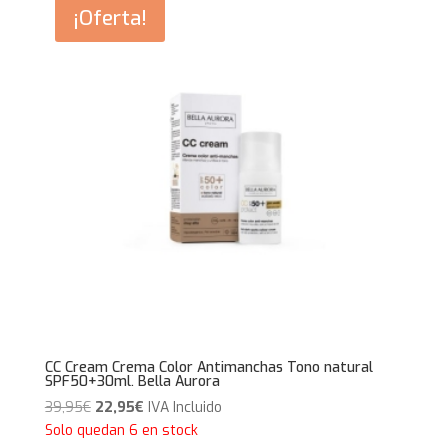
49,95€.
32,30€.
¡Oferta!
CC Cream Crema Color Antimanchas Tono natural
SPF50+30ml. Bella Aurora
El
El
39,95
€
22,95
€
IVA Incluido
precio
precio
Solo quedan 6 en stock