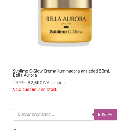
Sublime C-Glow Crema iluminadora antiedad 50ml.
Bella Aurora
El
El
49,95
€
32,60
€
IVA Incluido
precio
precio
Solo quedan 3 en stock
original
actual
era:
es:
49,95€.
32,60€.
Búsqueda
de
BUSCAR
productos