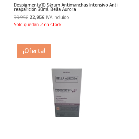
Despigmenta10 Sérum Antimanchas Intensivo Anti
reaparición 30ml. Bella Aurora
El
El
39,95
€
22,95
€
IVA Incluido
precio
precio
Solo quedan 2 en stock
original
actual
era:
es:
39,95€.
22,95€.
¡Oferta!