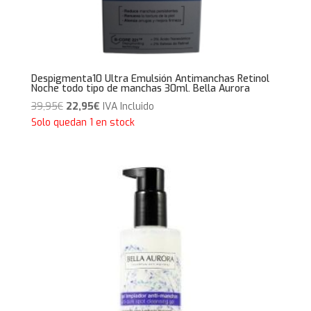
Despigmenta10 Ultra Emulsión Antimanchas Retinol
Noche todo tipo de manchas 30ml. Bella Aurora
El
El
39,95
€
22,95
€
IVA Incluido
precio
precio
Solo quedan 1 en stock
original
actual
era:
es:
39,95€.
22,95€.