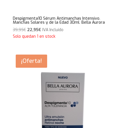
Despigmenta10 Sérum Antimanchas Intensivo.
Manchas Solares y de la Edad 30ml. Bella Aurora
El
El
39,95
€
22,95
€
IVA Incluido
precio
precio
Solo quedan 1 en stock
original
actual
era:
es:
39,95€.
22,95€.
¡Oferta!