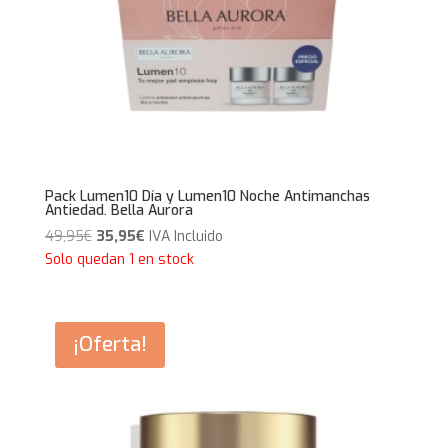
Pack Lumen10 Día y Lumen10 Noche Antimanchas
Antiedad. Bella Aurora
El
El
49,95
€
35,95
€
IVA Incluido
precio
precio
Solo quedan 1 en stock
original
actual
era:
es:
49,95€.
35,95€.
¡Oferta!