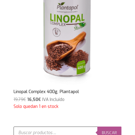
Linopal Complex 400g. Plantapol
El
El
19,79
€
16,50
€
IVA Incluido
precio
precio
Solo quedan 1 en stock
original
actual
era:
es:
19,79€.
16,50€.
Búsqueda
de
BUSCAR