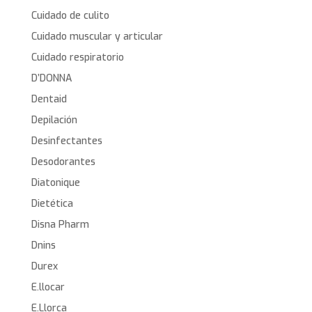
Cuidado de culito
Cuidado muscular y articular
Cuidado respiratorio
D’DONNA
Dentaid
Depilación
Desinfectantes
Desodorantes
Diatonique
Dietética
Disna Pharm
Dnins
Durex
E.llocar
E.Llorca