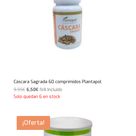
Cáscara Sagrada 60 comprimidos Plantapol
El
El
9,95
€
6,50
€
IVA Incluido
precio
precio
Solo quedan 6 en stock
original
actual
era:
es:
9,95€.
6,50€.
¡Oferta!