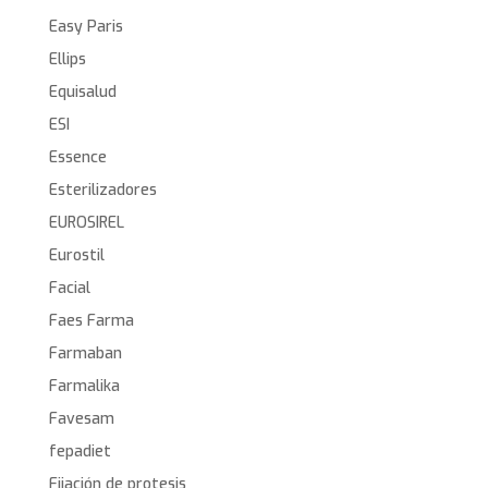
Easy Paris
Ellips
Equisalud
ESI
Essence
Esterilizadores
EUROSIREL
Eurostil
Facial
Faes Farma
Farmaban
Farmalika
Favesam
fepadiet
Fijación de protesis