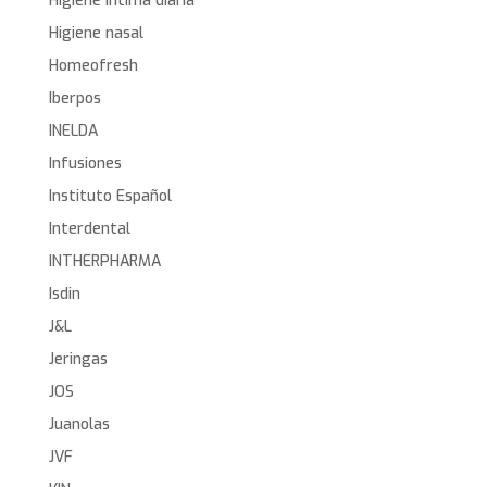
Higiene íntima diaria
Higiene nasal
Homeofresh
Iberpos
INELDA
Infusiones
Instituto Español
Interdental
INTHERPHARMA
Isdin
J&L
Jeringas
JOS
Juanolas
JVF