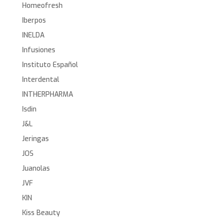
Homeofresh
Iberpos
INELDA
Infusiones
Instituto Español
Interdental
INTHERPHARMA
Isdin
J&L
Jeringas
JOS
Juanolas
JVF
KIN
Kiss Beauty