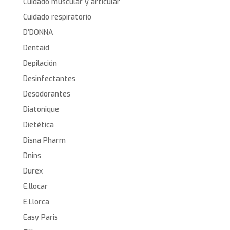
Cuidado muscular y articular
Cuidado respiratorio
D’DONNA
Dentaid
Depilación
Desinfectantes
Desodorantes
Diatonique
Dietética
Disna Pharm
Dnins
Durex
E.llocar
E.Llorca
Easy Paris