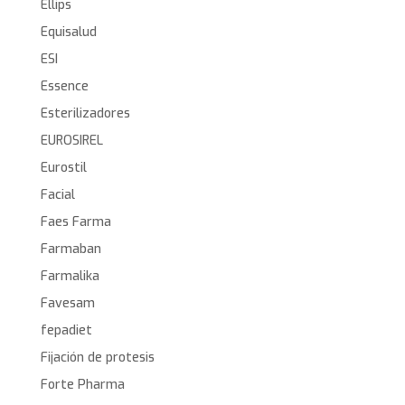
Ellips
Equisalud
ESI
Essence
Esterilizadores
EUROSIREL
Eurostil
Facial
Faes Farma
Farmaban
Farmalika
Favesam
fepadiet
Fijación de protesis
Forte Pharma