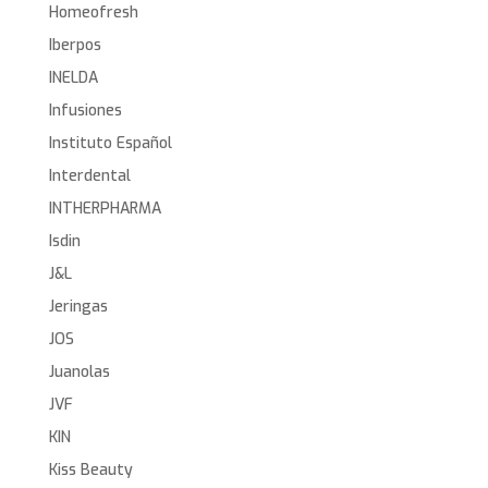
Homeofresh
Iberpos
INELDA
Infusiones
Instituto Español
Interdental
INTHERPHARMA
Isdin
J&L
Jeringas
JOS
Juanolas
JVF
KIN
Kiss Beauty