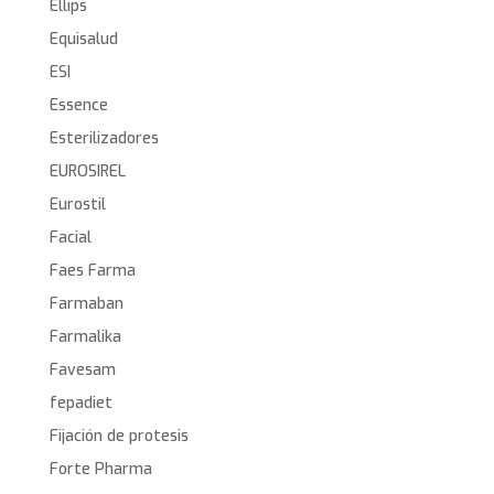
Ellips
Equisalud
ESI
Essence
Esterilizadores
EUROSIREL
Eurostil
Facial
Faes Farma
Farmaban
Farmalika
Favesam
fepadiet
Fijación de protesis
Forte Pharma