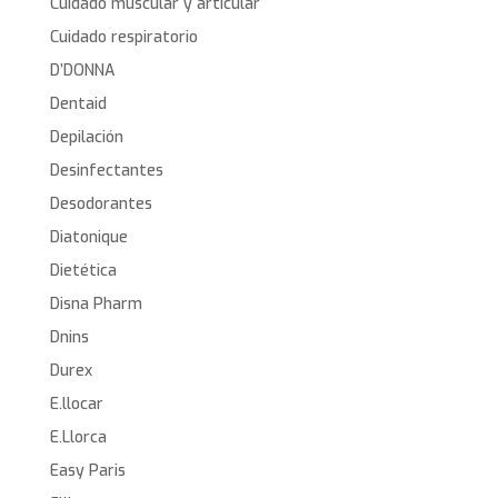
Cuidado muscular y articular
Cuidado respiratorio
D’DONNA
Dentaid
Depilación
Desinfectantes
Desodorantes
Diatonique
Dietética
Disna Pharm
Dnins
Durex
E.llocar
E.Llorca
Easy Paris