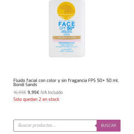
Fluido facial con color y sin fragancia FPS 50+ 50 ml.
Bondi Sands
El
El
16,95
€
9,95
€
IVA Incluido
precio
precio
Solo quedan 2 en stock
original
actual
era:
es:
16,95€.
9,95€.
Búsqueda
de
BUSCAR
productos