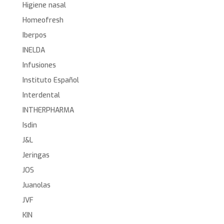
Higiene nasal
Homeofresh
Iberpos
INELDA
Infusiones
Instituto Español
Interdental
INTHERPHARMA
Isdin
J&L
Jeringas
JOS
Juanolas
JVF
KIN