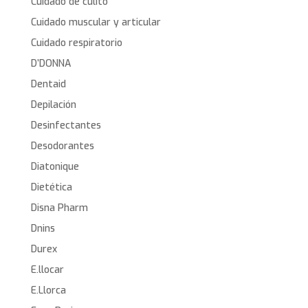
Cuidado de culito
Cuidado muscular y articular
Cuidado respiratorio
D’DONNA
Dentaid
Depilación
Desinfectantes
Desodorantes
Diatonique
Dietética
Disna Pharm
Dnins
Durex
E.llocar
E.Llorca