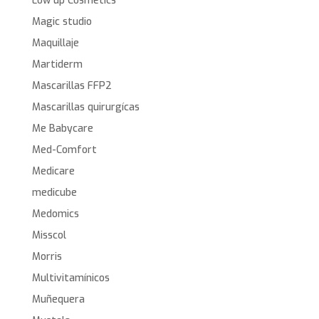
Low up Cosmetics
Magic studio
Maquillaje
Martiderm
Mascarillas FFP2
Mascarillas quirurgícas
Me Babycare
Med-Comfort
Medicare
medicube
Medomics
Misscol
Morris
Multivitamínicos
Muñequera