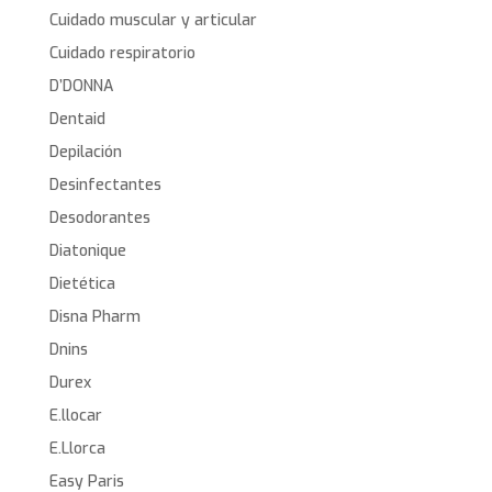
Cuidado muscular y articular
Cuidado respiratorio
D’DONNA
Dentaid
Depilación
Desinfectantes
Desodorantes
Diatonique
Dietética
Disna Pharm
Dnins
Durex
E.llocar
E.Llorca
Easy Paris