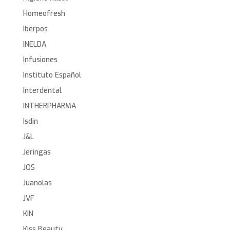
Homeofresh
Iberpos
INELDA
Infusiones
Instituto Español
Interdental
INTHERPHARMA
Isdin
J&L
Jeringas
JOS
Juanolas
JVF
KIN
Kiss Beauty