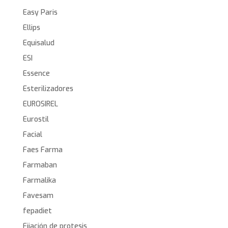
Easy Paris
Ellips
Equisalud
ESI
Essence
Esterilizadores
EUROSIREL
Eurostil
Facial
Faes Farma
Farmaban
Farmalika
Favesam
fepadiet
Fijación de protesis