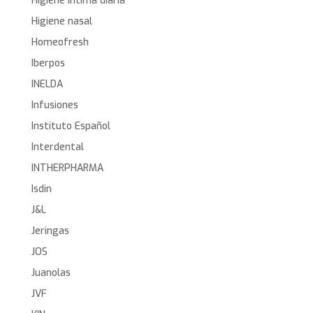
Higiene íntima diaria
Higiene nasal
Homeofresh
Iberpos
INELDA
Infusiones
Instituto Español
Interdental
INTHERPHARMA
Isdin
J&L
Jeringas
JOS
Juanolas
JVF