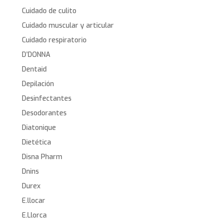
Cuidado de culito
Cuidado muscular y articular
Cuidado respiratorio
D’DONNA
Dentaid
Depilación
Desinfectantes
Desodorantes
Diatonique
Dietética
Disna Pharm
Dnins
Durex
E.llocar
E.Llorca