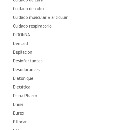
Cuidado de cara
Cuidado de culito
Cuidado muscular y articular
Cuidado respiratorio
D’DONNA
Dentaid
Depilación
Desinfectantes
Desodorantes
Diatonique
Dietética
Disna Pharm
Dnins
Durex
E.llocar