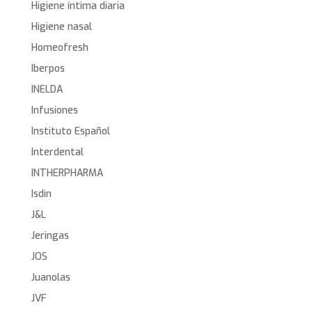
Higiene íntima diaria
Higiene nasal
Homeofresh
Iberpos
INELDA
Infusiones
Instituto Español
Interdental
INTHERPHARMA
Isdin
J&L
Jeringas
JOS
Juanolas
JVF