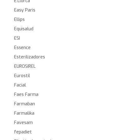
E.Llorca
Easy Paris
Ellips
Equisalud
ESI
Essence
Esterilizadores
EUROSIREL
Eurostil
Facial
Faes Farma
Farmaban
Farmalika
Favesam
fepadiet