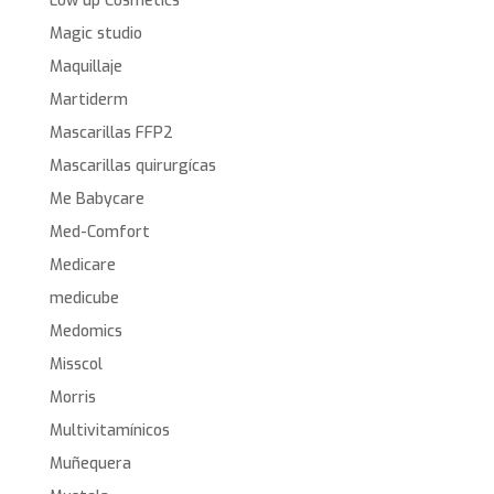
Low up Cosmetics
Magic studio
Maquillaje
Martiderm
Mascarillas FFP2
Mascarillas quirurgícas
Me Babycare
Med-Comfort
Medicare
medicube
Medomics
Misscol
Morris
Multivitamínicos
Muñequera