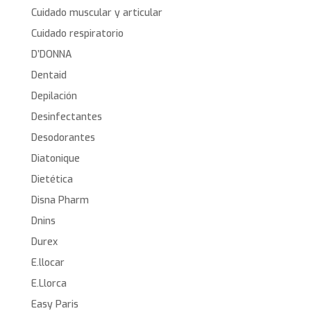
Cuidado muscular y articular
Cuidado respiratorio
D’DONNA
Dentaid
Depilación
Desinfectantes
Desodorantes
Diatonique
Dietética
Disna Pharm
Dnins
Durex
E.llocar
E.Llorca
Easy Paris