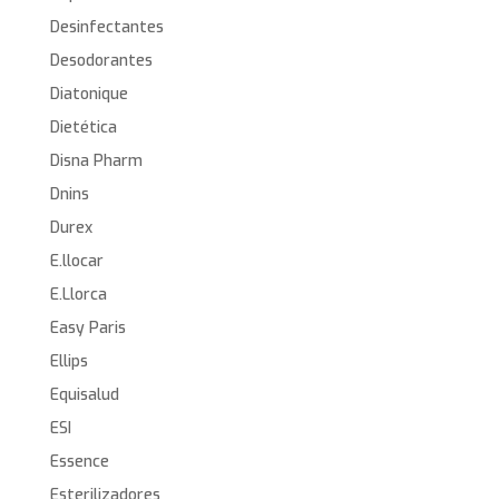
Desinfectantes
Desodorantes
Diatonique
Dietética
Disna Pharm
Dnins
Durex
E.llocar
E.Llorca
Easy Paris
Ellips
Equisalud
ESI
Essence
Esterilizadores