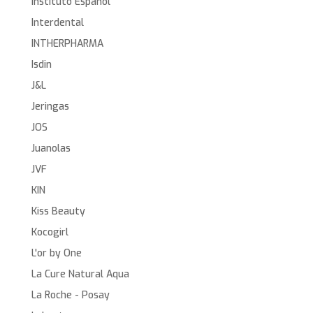
Instituto Español
Interdental
INTHERPHARMA
Isdin
J&L
Jeringas
JOS
Juanolas
JVF
KIN
Kiss Beauty
Kocogirl
L'or by One
La Cure Natural Aqua
La Roche - Posay