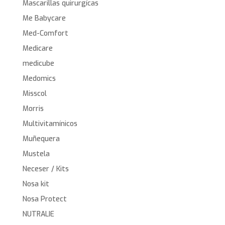
Mascarillas quirurgícas
Me Babycare
Med-Comfort
Medicare
medicube
Medomics
Misscol
Morris
Multivitamínicos
Muñequera
Mustela
Neceser / Kits
Nosa kit
Nosa Protect
NUTRALIE