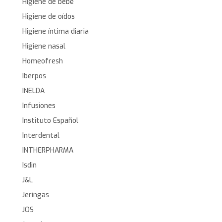
Higiene de bebé
Higiene de oídos
Higiene íntima diaria
Higiene nasal
Homeofresh
Iberpos
INELDA
Infusiones
Instituto Español
Interdental
INTHERPHARMA
Isdin
J&L
Jeringas
JOS