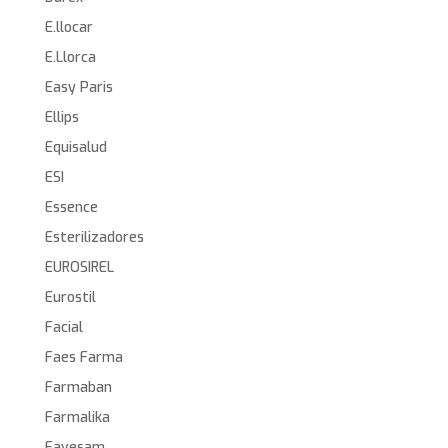
E.llocar
E.Llorca
Easy Paris
Ellips
Equisalud
ESI
Essence
Esterilizadores
EUROSIREL
Eurostil
Facial
Faes Farma
Farmaban
Farmalika
Favesam