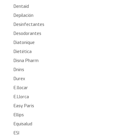
Dentaid
Depilación
Desinfectantes
Desodorantes
Diatonique
Dietética
Disna Pharm
Dnins
Durex
E.llocar
E.Llorca
Easy Paris
Ellips
Equisalud
ESI