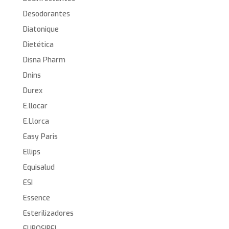
Desodorantes
Diatonique
Dietética
Disna Pharm
Dnins
Durex
E.llocar
E.Llorca
Easy Paris
Ellips
Equisalud
ESI
Essence
Esterilizadores
EUROSIREL