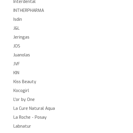
Interdental
INTHERPHARMA
Isdin
J&L
Jeringas
JOS
Juanolas
JVF
KIN
Kiss Beauty
Kocogirl
L'or by One
La Cure Natural Aqua
La Roche - Posay
Labnatur