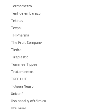
Termómetro
Test de embarazo
Tetinas
Texpol
TH Pharma
The Fruit Company
Tiedra
Tiraplastic
Tommee Tippee
Tratamientos
TREE HUT
Tulipán Negro
Uniconf
Uso nasal y oftálmico
Utsukusy