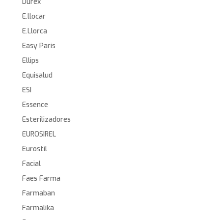
Durex
E.llocar
E.Llorca
Easy Paris
Ellips
Equisalud
ESI
Essence
Esterilizadores
EUROSIREL
Eurostil
Facial
Faes Farma
Farmaban
Farmalika