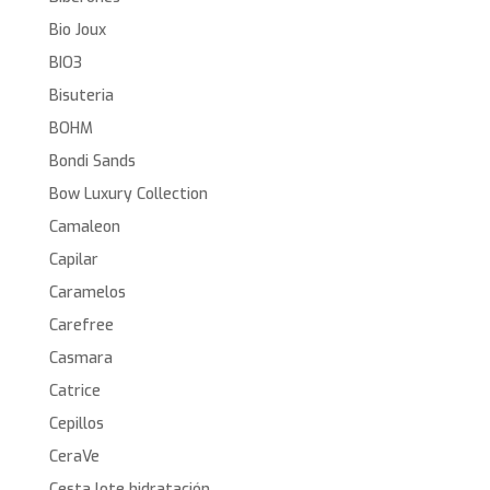
Bio Joux
BIO3
Bisuteria
BOHM
Bondi Sands
Bow Luxury Collection
Camaleon
Capilar
Caramelos
Carefree
Casmara
Catrice
Cepillos
CeraVe
Cesta lote hidratación