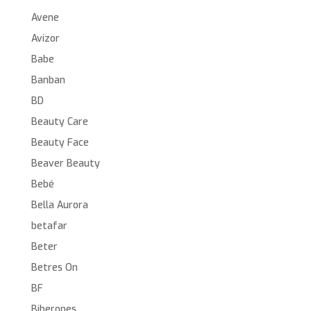
Avene
Avizor
Babe
Banban
BD
Beauty Care
Beauty Face
Beaver Beauty
Bebé
Bella Aurora
betafar
Beter
Betres On
BF
Biberones