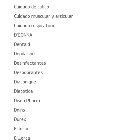
Cuidado de culito
Cuidado muscular y articular
Cuidado respiratorio
D’DONNA
Dentaid
Depilación
Desinfectantes
Desodorantes
Diatonique
Dietética
Disna Pharm
Dnins
Durex
E.llocar
E.Llorca