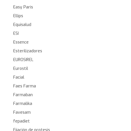
Easy Paris
Ellips
Equisalud
ESI
Essence
Esterilizadores
EUROSIREL
Eurostil
Facial
Faes Farma
Farmaban
Farmalika
Favesam
fepadiet
Fijación de protesis