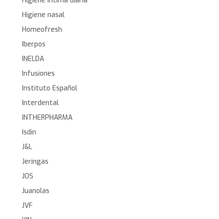
Higiene íntima diaria
Higiene nasal
Homeofresh
Iberpos
INELDA
Infusiones
Instituto Español
Interdental
INTHERPHARMA
Isdin
J&L
Jeringas
JOS
Juanolas
JVF