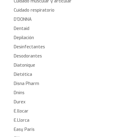
Cuidado muscular y articular
Cuidado respiratorio
D’DONNA
Dentaid
Depilación
Desinfectantes
Desodorantes
Diatonique
Dietética
Disna Pharm
Dnins
Durex
E.llocar
E.Llorca
Easy Paris