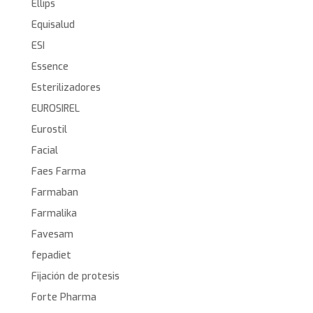
Ellips
Equisalud
ESI
Essence
Esterilizadores
EUROSIREL
Eurostil
Facial
Faes Farma
Farmaban
Farmalika
Favesam
fepadiet
Fijación de protesis
Forte Pharma