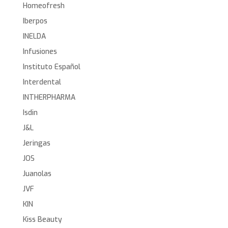
Homeofresh
Iberpos
INELDA
Infusiones
Instituto Español
Interdental
INTHERPHARMA
Isdin
J&L
Jeringas
JOS
Juanolas
JVF
KIN
Kiss Beauty