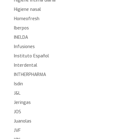
Higiene íntima diaria
Higiene nasal
Homeofresh
Iberpos
INELDA
Infusiones
Instituto Español
Interdental
INTHERPHARMA
Isdin
J&L
Jeringas
JOS
Juanolas
JVF