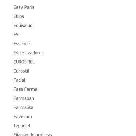
Easy Paris
Ellips
Equisalud
ESI
Essence
Esterilizadores
EUROSIREL
Eurostil
Facial
Faes Farma
Farmaban
Farmalika
Favesam
fepadiet
Fijación de protesis