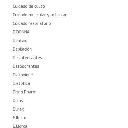
Cuidado de culito
Cuidado muscular y articular
Cuidado respiratorio
D’DONNA
Dentaid
Depilación
Desinfectantes
Desodorantes
Diatonique
Dietética
Disna Pharm
Dnins
Durex
E.llocar
E.Llorca