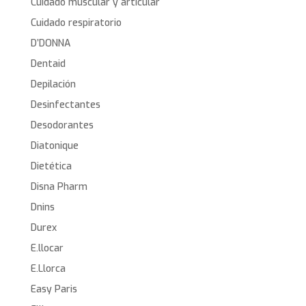
Cuidado muscular y articular
Cuidado respiratorio
D’DONNA
Dentaid
Depilación
Desinfectantes
Desodorantes
Diatonique
Dietética
Disna Pharm
Dnins
Durex
E.llocar
E.Llorca
Easy Paris