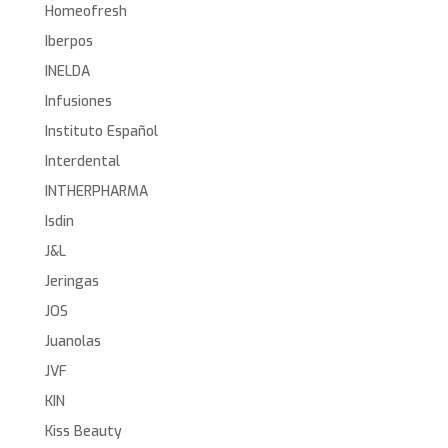
Homeofresh
Iberpos
INELDA
Infusiones
Instituto Español
Interdental
INTHERPHARMA
Isdin
J&L
Jeringas
JOS
Juanolas
JVF
KIN
Kiss Beauty