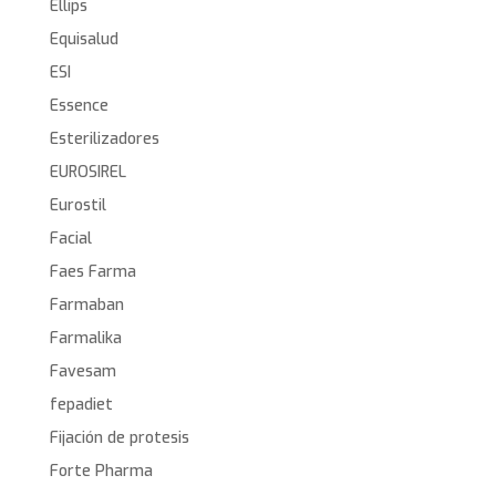
Ellips
Equisalud
ESI
Essence
Esterilizadores
EUROSIREL
Eurostil
Facial
Faes Farma
Farmaban
Farmalika
Favesam
fepadiet
Fijación de protesis
Forte Pharma