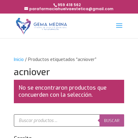
959 418 562
parafarmaciahuelvaestetica@gmail.com
Inicio
/ Productos etiquetados “acniover”
acniover
No se encontraron productos que
concuerden con la selección.
Búsqueda
de
BUSCAR
productos