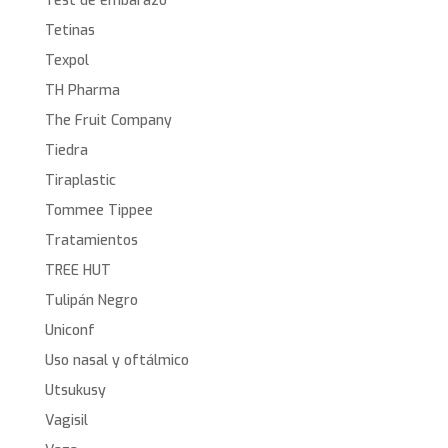
Test de embarazo
Tetinas
Texpol
TH Pharma
The Fruit Company
Tiedra
Tiraplastic
Tommee Tippee
Tratamientos
TREE HUT
Tulipán Negro
Uniconf
Uso nasal y oftálmico
Utsukusy
Vagisil