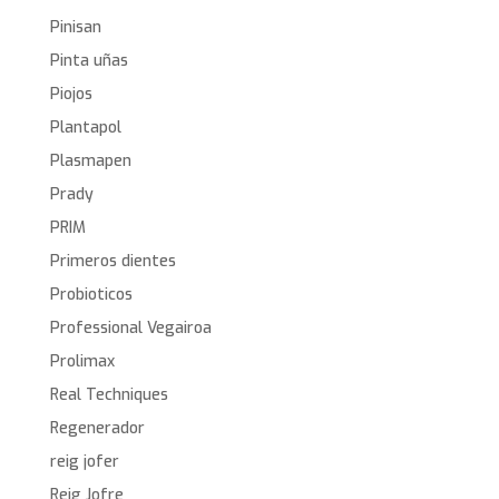
Pinisan
Pinta uñas
Piojos
Plantapol
Plasmapen
Prady
PRIM
Primeros dientes
Probioticos
Professional Vegairoa
Prolimax
Real Techniques
Regenerador
reig jofer
Reig Jofre