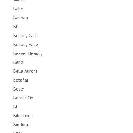
Avizor
Babe
Banban
BD
Beauty Care
Beauty Face
Beaver Beauty
Bebé
Bella Aurora
betafar
Beter
Betres On
BF
Biberones
Bio Joux