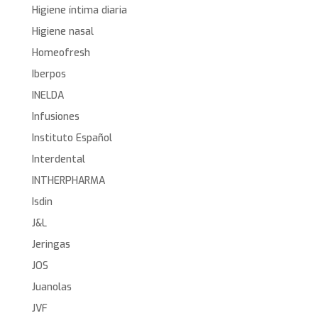
Higiene íntima diaria
Higiene nasal
Homeofresh
Iberpos
INELDA
Infusiones
Instituto Español
Interdental
INTHERPHARMA
Isdin
J&L
Jeringas
JOS
Juanolas
JVF