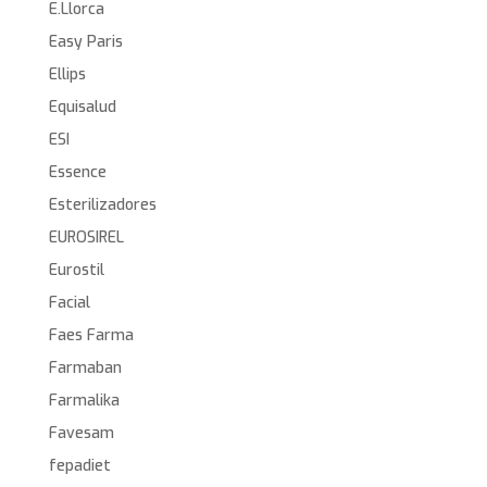
E.Llorca
Easy Paris
Ellips
Equisalud
ESI
Essence
Esterilizadores
EUROSIREL
Eurostil
Facial
Faes Farma
Farmaban
Farmalika
Favesam
fepadiet