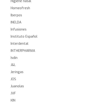
Higiene nasal
Homeofresh
Iberpos
INELDA
Infusiones
Instituto Español
Interdental
INTHERPHARMA
Isdin
J&L
Jeringas
JOS
Juanolas
JVF
KIN