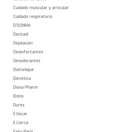
Cuidado muscular y articular
Cuidado respiratorio
D’DONNA
Dentaid
Depilación
Desinfectantes
Desodorantes
Diatonique
Dietética
Disna Pharm
Dnins
Durex
E.llocar
E.Llorca
Easy Paris