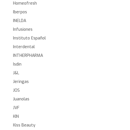
Homeofresh
Iberpos
INELDA
Infusiones
Instituto Español
Interdental
INTHERPHARMA
Isdin
J&L
Jeringas
JOS
Juanolas
JVF
KIN
Kiss Beauty