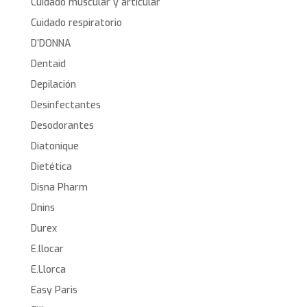
Cuidado muscular y articular
Cuidado respiratorio
D’DONNA
Dentaid
Depilación
Desinfectantes
Desodorantes
Diatonique
Dietética
Disna Pharm
Dnins
Durex
E.llocar
E.Llorca
Easy Paris