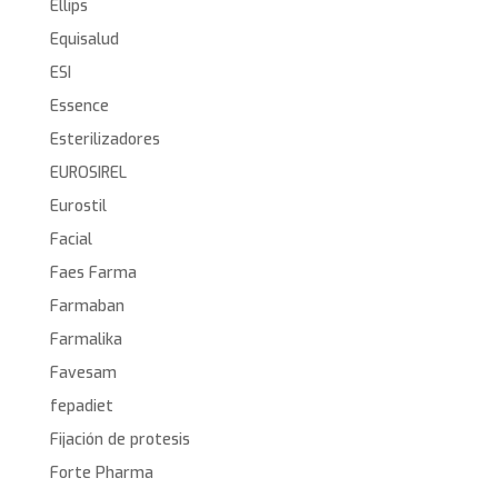
Ellips
Equisalud
ESI
Essence
Esterilizadores
EUROSIREL
Eurostil
Facial
Faes Farma
Farmaban
Farmalika
Favesam
fepadiet
Fijación de protesis
Forte Pharma