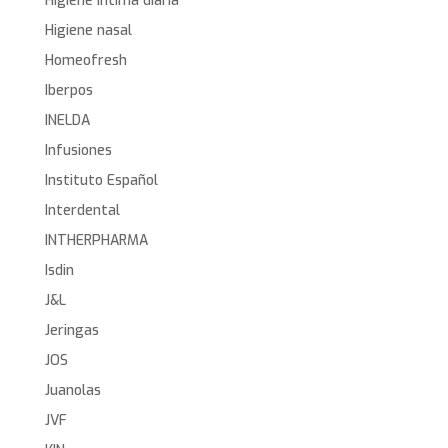
Higiene íntima diaria
Higiene nasal
Homeofresh
Iberpos
INELDA
Infusiones
Instituto Español
Interdental
INTHERPHARMA
Isdin
J&L
Jeringas
JOS
Juanolas
JVF