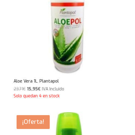
Aloe Vera 1L. Plantapol
El
El
23,71
€
15,95
€
IVA Incluido
precio
precio
Solo quedan 4 en stock
original
actual
era:
es:
23,71€.
15,95€.
¡Oferta!