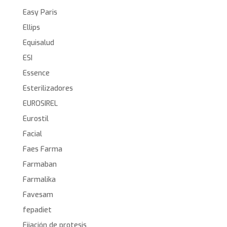
Easy Paris
Ellips
Equisalud
ESI
Essence
Esterilizadores
EUROSIREL
Eurostil
Facial
Faes Farma
Farmaban
Farmalika
Favesam
fepadiet
Fijación de protesis