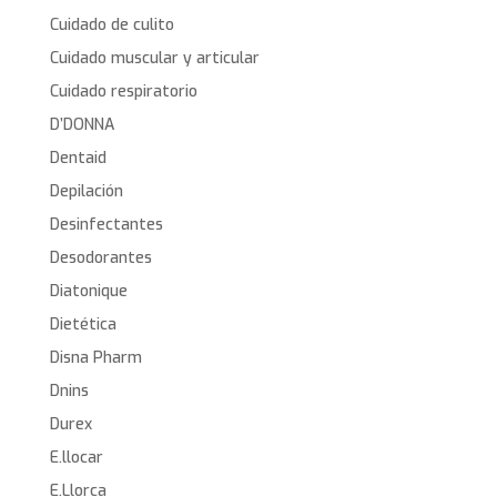
Cuidado de culito
Cuidado muscular y articular
Cuidado respiratorio
D’DONNA
Dentaid
Depilación
Desinfectantes
Desodorantes
Diatonique
Dietética
Disna Pharm
Dnins
Durex
E.llocar
E.Llorca