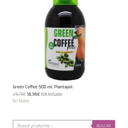
Green Coffee 500 ml. Plantapol
El
El
25,75
€
10,95
€
IVA Incluido
precio
precio
En Stock
original
actual
era:
es:
25,75€.
10,95€.
Búsqueda
de
BUSCAR