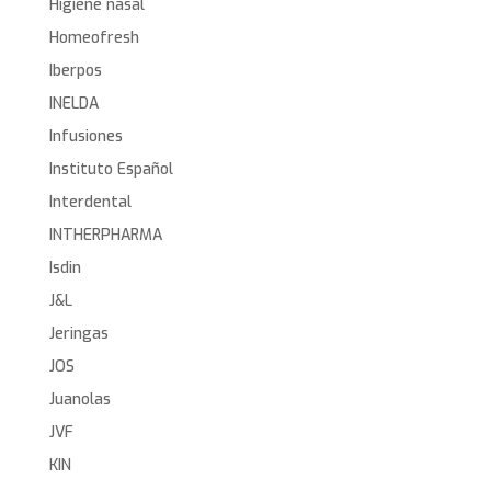
Higiene nasal
Homeofresh
Iberpos
INELDA
Infusiones
Instituto Español
Interdental
INTHERPHARMA
Isdin
J&L
Jeringas
JOS
Juanolas
JVF
KIN