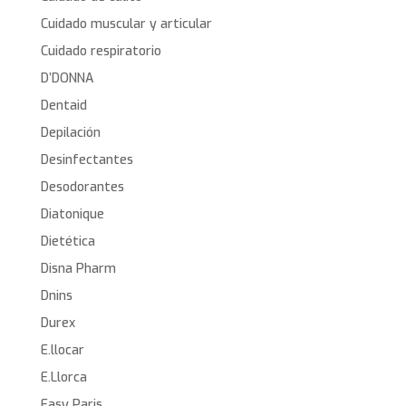
Cuidado muscular y articular
Cuidado respiratorio
D’DONNA
Dentaid
Depilación
Desinfectantes
Desodorantes
Diatonique
Dietética
Disna Pharm
Dnins
Durex
E.llocar
E.Llorca
Easy Paris