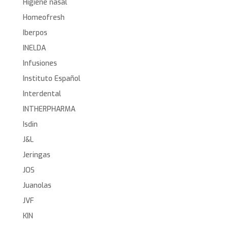
Higiene nasal
Homeofresh
Iberpos
INELDA
Infusiones
Instituto Español
Interdental
INTHERPHARMA
Isdin
J&L
Jeringas
JOS
Juanolas
JVF
KIN