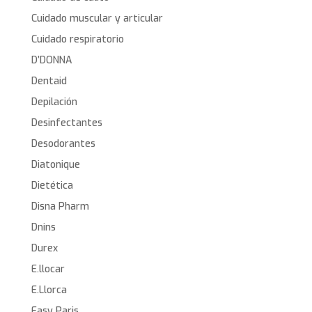
Cuidado muscular y articular
Cuidado respiratorio
D’DONNA
Dentaid
Depilación
Desinfectantes
Desodorantes
Diatonique
Dietética
Disna Pharm
Dnins
Durex
E.llocar
E.Llorca
Easy Paris