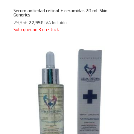
Sérum antiedad retinol + ceramidas 20 ml. Skin
Generics
El
El
29,95
€
22,95
€
IVA Incluido
precio
precio
Solo quedan 3 en stock
original
actual
era:
es:
29,95€.
22,95€.