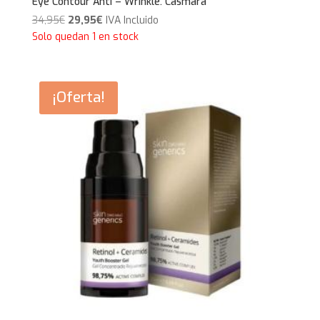
Eye Contour Anti – Wrinkle. Casmara
El
El
34,95
€
29,95
€
IVA Incluido
precio
precio
Solo quedan 1 en stock
original
actual
era:
es:
34,95€.
29,95€.
¡Oferta!