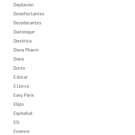
Depilación
Desinfectantes
Desodorantes
Diatonique
Dietética
Disna Pharm
Dnins
Durex
E.llocar
E.Llorca
Easy Paris
Ellips
Equisalud
ESI
Essence