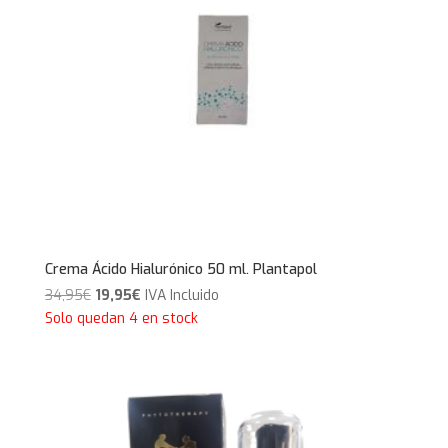
Crema Ácido Hialurónico 50 ml. Plantapol
El
El
34,95
€
19,95
€
IVA Incluido
precio
precio
Solo quedan 4 en stock
original
actual
era:
es:
34,95€.
19,95€.