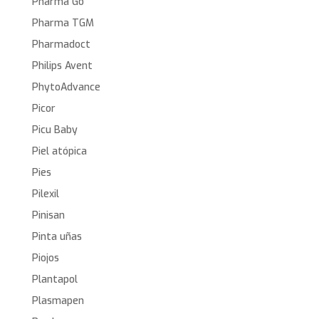
Pharma Go
Pharma TGM
Pharmadoct
Philips Avent
PhytoAdvance
Picor
Picu Baby
Piel atópica
Pies
Pilexil
Pinisan
Pinta uñas
Piojos
Plantapol
Plasmapen