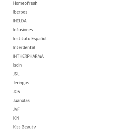
Homeofresh
Iberpos
INELDA
Infusiones
Instituto Español
Interdental
INTHERPHARMA
Isdin
J&L
Jeringas
JOS
Juanolas
JVF
KIN
Kiss Beauty