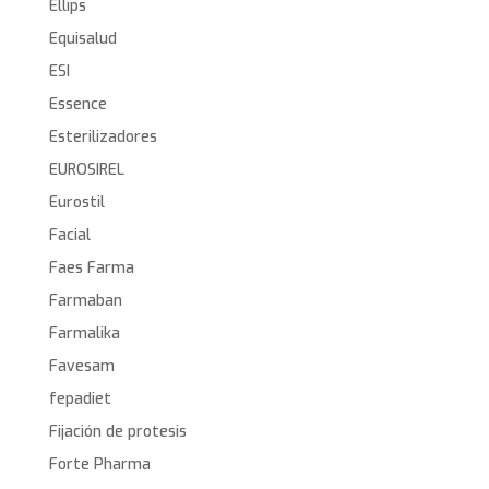
Ellips
Equisalud
ESI
Essence
Esterilizadores
EUROSIREL
Eurostil
Facial
Faes Farma
Farmaban
Farmalika
Favesam
fepadiet
Fijación de protesis
Forte Pharma