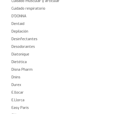
Cuidado muscular y articular
Cuidado respiratorio
D’DONNA
Dentaid
Depilación
Desinfectantes
Desodorantes
Diatonique
Dietética
Disna Pharm
Dnins
Durex
E.llocar
E.Llorca
Easy Paris