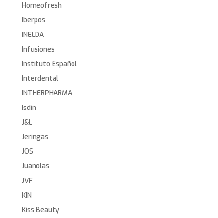
Homeofresh
Iberpos
INELDA
Infusiones
Instituto Español
Interdental
INTHERPHARMA
Isdin
J&L
Jeringas
JOS
Juanolas
JVF
KIN
Kiss Beauty