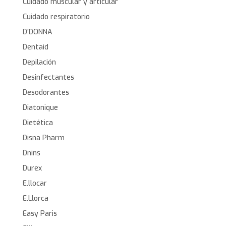
Cuidado muscular y articular
Cuidado respiratorio
D’DONNA
Dentaid
Depilación
Desinfectantes
Desodorantes
Diatonique
Dietética
Disna Pharm
Dnins
Durex
E.llocar
E.Llorca
Easy Paris