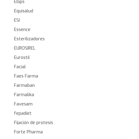
Ellips
Equisalud
ESI
Essence
Esterilizadores
EUROSIREL
Eurostil
Facial
Faes Farma
Farmaban
Farmalika
Favesam
fepadiet
Fijación de protesis
Forte Pharma