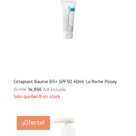
Ciclaplast Baume B5+ SPF50 40ml. La Roche Posay
El
El
19,99
€
14,95
€
IVA Incluido
precio
precio
Solo quedan 8 en stock
original
actual
era:
es:
19,99€.
14,95€.
¡Oferta!