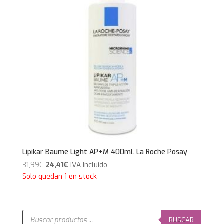
Lipikar Baume Light AP+M 400ml. La Roche Posay
El
El
31,99
€
24,41
€
IVA Incluido
precio
precio
Solo quedan 1 en stock
original
actual
era:
es:
31,99€.
24,41€.
Búsqueda
de
BUSCAR