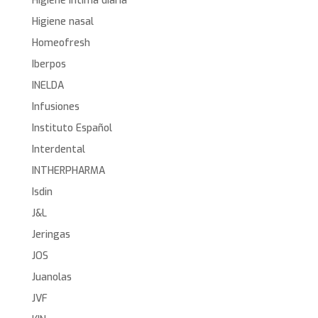
Higiene íntima diaria
Higiene nasal
Homeofresh
Iberpos
INELDA
Infusiones
Instituto Español
Interdental
INTHERPHARMA
Isdin
J&L
Jeringas
JOS
Juanolas
JVF