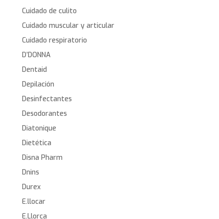
Cuidado de culito
Cuidado muscular y articular
Cuidado respiratorio
D’DONNA
Dentaid
Depilación
Desinfectantes
Desodorantes
Diatonique
Dietética
Disna Pharm
Dnins
Durex
E.llocar
E.Llorca