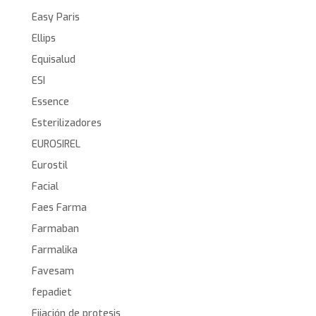
Easy Paris
Ellips
Equisalud
ESI
Essence
Esterilizadores
EUROSIREL
Eurostil
Facial
Faes Farma
Farmaban
Farmalika
Favesam
fepadiet
Fijación de protesis