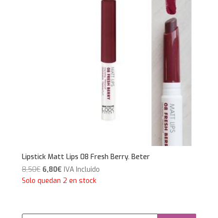
Lipstick Matt Lips 08 Fresh Berry. Beter
El
El
8,50
€
6,80
€
IVA Incluido
precio
precio
Solo quedan 2 en stock
original
actual
era:
es:
8,50€.
6,80€.
Búsqueda