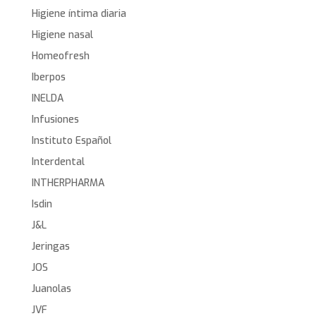
Higiene íntima diaria
Higiene nasal
Homeofresh
Iberpos
INELDA
Infusiones
Instituto Español
Interdental
INTHERPHARMA
Isdin
J&L
Jeringas
JOS
Juanolas
JVF