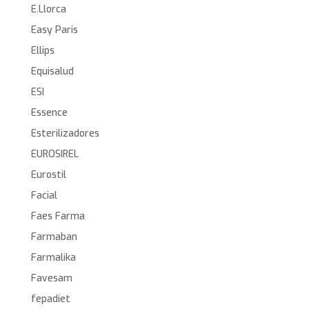
E.Llorca
Easy Paris
Ellips
Equisalud
ESI
Essence
Esterilizadores
EUROSIREL
Eurostil
Facial
Faes Farma
Farmaban
Farmalika
Favesam
fepadiet