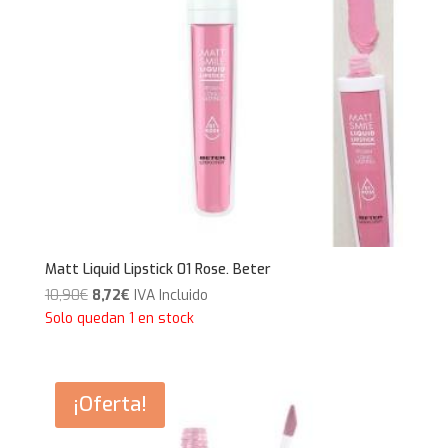
Matt Liquid Lipstick 01 Rose. Beter
El
El
10,90
€
8,72
€
IVA Incluido
precio
precio
Solo quedan 1 en stock
original
actual
era:
es:
10,90€.
8,72€.
¡Oferta!