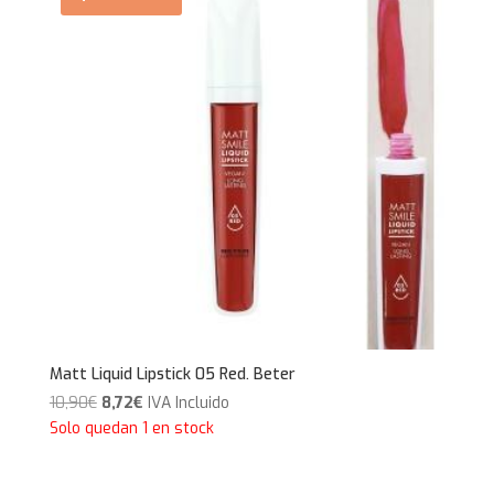
Matt Liquid Lipstick 05 Red. Beter
El
El
10,90
€
8,72
€
IVA Incluido
precio
precio
Solo quedan 1 en stock
original
actual
era:
es: