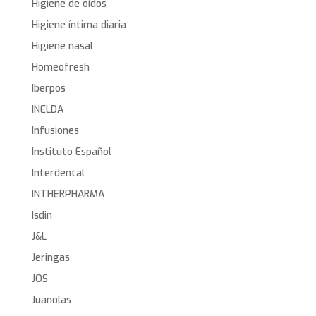
Higiene de oídos
Higiene íntima diaria
Higiene nasal
Homeofresh
Iberpos
INELDA
Infusiones
Instituto Español
Interdental
INTHERPHARMA
Isdin
J&L
Jeringas
JOS
Juanolas