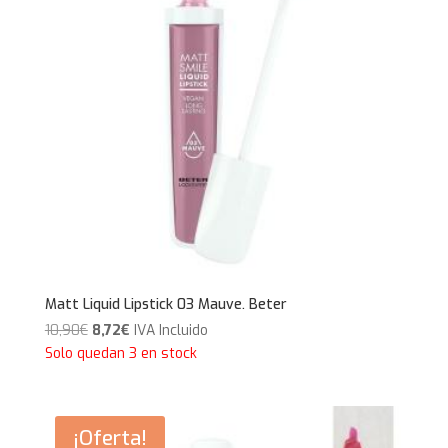
Matt Liquid Lipstick 03 Mauve. Beter
El
El
10,90
€
8,72
€
IVA Incluido
precio
precio
Solo quedan 3 en stock
original
actual
era:
es:
10,90€.
8,72€.
¡Oferta!