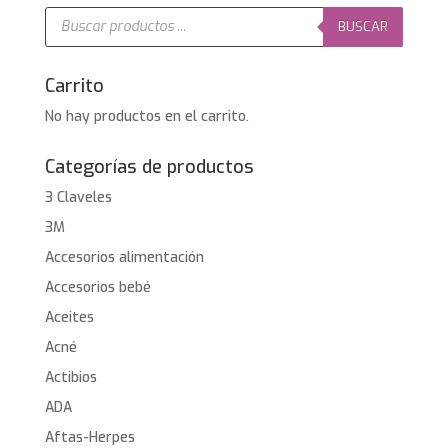
10,90€.
8,72€.
Búsqueda
de
BUSCAR
productos
Carrito
No hay productos en el carrito.
Categorías de productos
3 Claveles
3M
Accesorios alimentación
Accesorios bebé
Aceites
Acné
Actibios
ADA
Aftas-Herpes