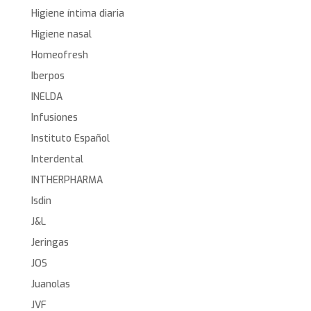
Higiene íntima diaria
Higiene nasal
Homeofresh
Iberpos
INELDA
Infusiones
Instituto Español
Interdental
INTHERPHARMA
Isdin
J&L
Jeringas
JOS
Juanolas
JVF