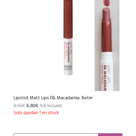
Lipstick Matt Lips 06 Macadamia. Beter
El
El
8,50
€
6,80
€
IVA Incluido
precio
precio
Solo quedan 1 en stock
original
actual
era:
es:
8,50€.
6,80€.
Búsqueda