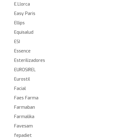
E.Llorca
Easy Paris
Ellips
Equisalud
ESI
Essence
Esterilizadores
EUROSIREL
Eurostil
Facial
Faes Farma
Farmaban
Farmalika
Favesam
fepadiet