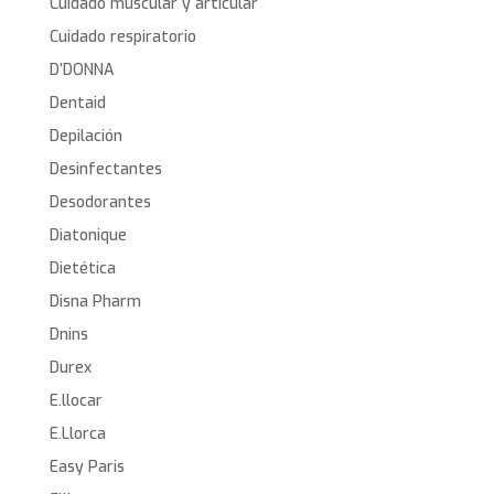
Cuidado muscular y articular
Cuidado respiratorio
D’DONNA
Dentaid
Depilación
Desinfectantes
Desodorantes
Diatonique
Dietética
Disna Pharm
Dnins
Durex
E.llocar
E.Llorca
Easy Paris