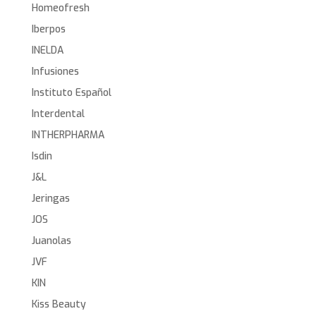
Homeofresh
Iberpos
INELDA
Infusiones
Instituto Español
Interdental
INTHERPHARMA
Isdin
J&L
Jeringas
JOS
Juanolas
JVF
KIN
Kiss Beauty