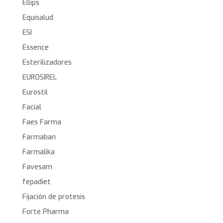
Ellips
Equisalud
ESI
Essence
Esterilizadores
EUROSIREL
Eurostil
Facial
Faes Farma
Farmaban
Farmalika
Favesam
fepadiet
Fijación de protesis
Forte Pharma