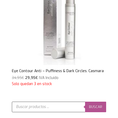
Eye Contour Anti – Puffiness & Dark Circles. Casmara
El
El
34,95
€
29,95
€
IVA Incluido
precio
precio
Solo quedan 3 en stock
original
actual
era:
es:
34,95€.
29,95€.
Búsqueda
de
BUSCAR
productos