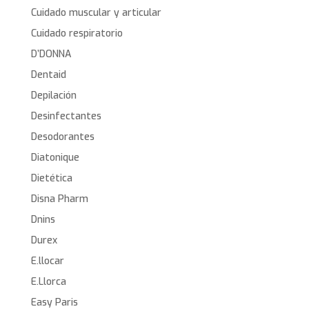
Cuidado muscular y articular
Cuidado respiratorio
D’DONNA
Dentaid
Depilación
Desinfectantes
Desodorantes
Diatonique
Dietética
Disna Pharm
Dnins
Durex
E.llocar
E.Llorca
Easy Paris