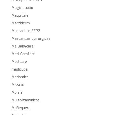
Low up Cosmetics
Magic studio
Maquillaje
Martiderm
Mascarillas FFP2
Mascarillas quirurgícas
Me Babycare
Med-Comfort
Medicare
medicube
Medomics
Misscol
Morris
Multivitamínicos
Muñequera