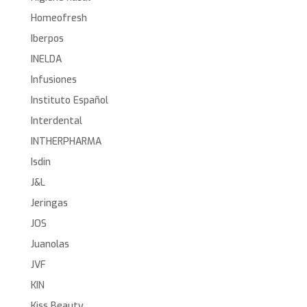
Homeofresh
Iberpos
INELDA
Infusiones
Instituto Español
Interdental
INTHERPHARMA
Isdin
J&L
Jeringas
JOS
Juanolas
JVF
KIN
Kiss Beauty