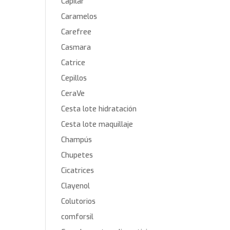
Capilar
Caramelos
Carefree
Casmara
Catrice
Cepillos
CeraVe
Cesta lote hidratación
Cesta lote maquillaje
Champús
Chupetes
Cicatrices
Clayenol
Colutorios
comforsil