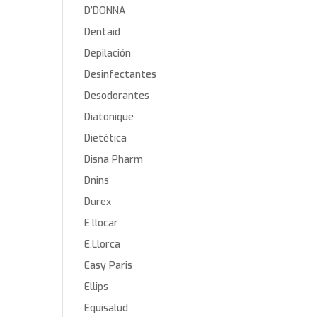
D’DONNA
Dentaid
Depilación
Desinfectantes
Desodorantes
Diatonique
Dietética
Disna Pharm
Dnins
Durex
E.llocar
E.Llorca
Easy Paris
Ellips
Equisalud