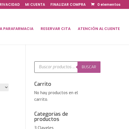
PRIVACIDAD
MI CUENTA
FINALIZAR COMPRA
0 elementos
DA PARAFARMACIA
RESERVAR CITA
ATENCIÓN AL CLIENTE
Búsqueda
de
BUSCAR
productos
Carrito
No hay productos en el
carrito.
Categorías de
productos
3 Claveles