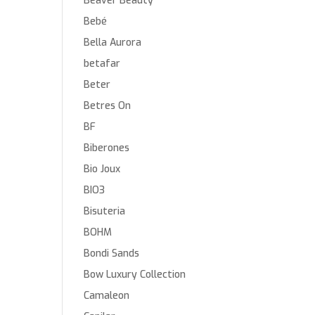
Beaver Beauty
Bebé
Bella Aurora
betafar
Beter
Betres On
BF
Biberones
Bio Joux
BIO3
Bisuteria
BOHM
Bondi Sands
Bow Luxury Collection
Camaleon