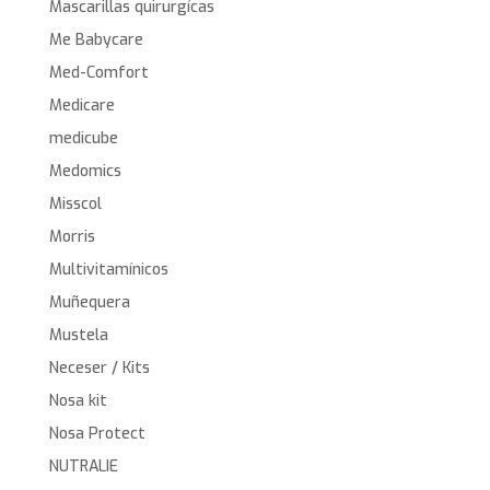
Mascarillas quirurgícas
Me Babycare
Med-Comfort
Medicare
medicube
Medomics
Misscol
Morris
Multivitamínicos
Muñequera
Mustela
Neceser / Kits
Nosa kit
Nosa Protect
NUTRALIE