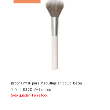
Brocha nº 81 para Maquillaje en polvo. Beter
El
El
10,90
€
8,72
€
IVA Incluido
precio
precio
Solo quedan 1 en stock
original
actual
era:
es: