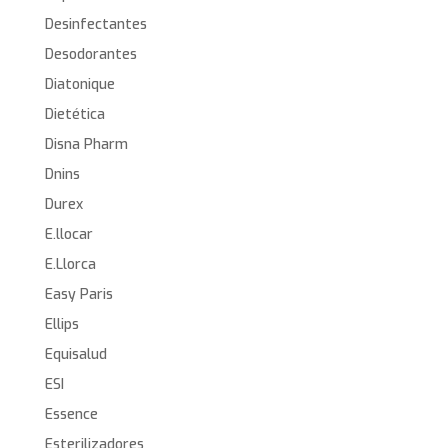
Desinfectantes
Desodorantes
Diatonique
Dietética
Disna Pharm
Dnins
Durex
E.llocar
E.Llorca
Easy Paris
Ellips
Equisalud
ESI
Essence
Esterilizadores