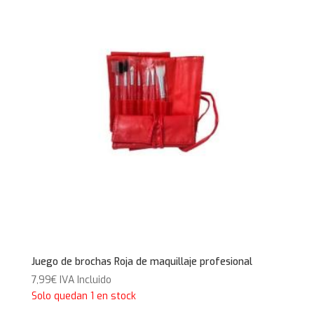
10,90€.
8,72€.
Juego de brochas Roja de maquillaje profesional
7,99
€
IVA Incluido
Solo quedan 1 en stock