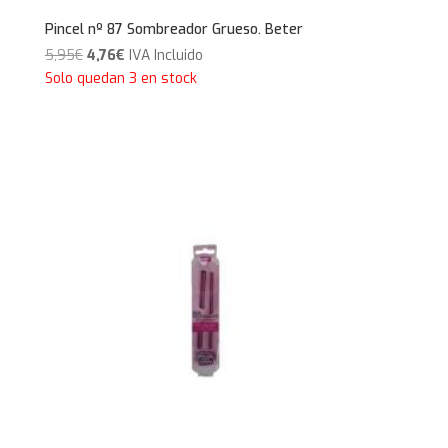
Pincel nº 87 Sombreador Grueso. Beter
El
El
5,95
€
4,76
€
IVA Incluido
precio
precio
Solo quedan 3 en stock
original
actual
era:
es:
5,95€.
4,76€.