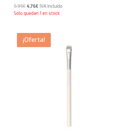
El
El
5,95
€
4,76
€
IVA Incluido
precio
precio
Solo quedan 1 en stock
original
actual
era:
es:
5,95€.
4,76€.
¡Oferta!