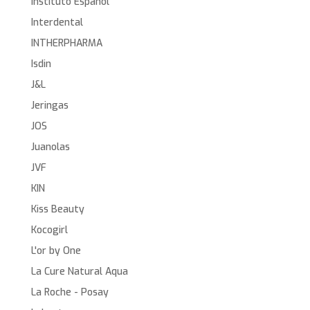
Instituto Español
Interdental
INTHERPHARMA
Isdin
J&L
Jeringas
JOS
Juanolas
JVF
KIN
Kiss Beauty
Kocogirl
L'or by One
La Cure Natural Aqua
La Roche - Posay