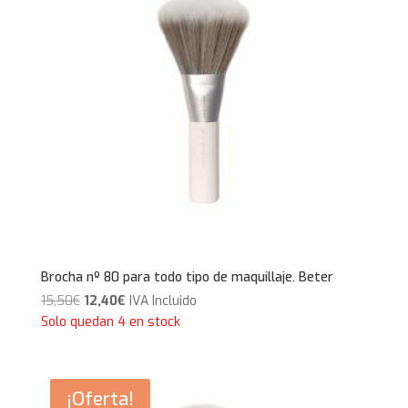
Brocha nº 80 para todo tipo de maquillaje. Beter
El
El
15,50
€
12,40
€
IVA Incluido
precio
precio
Solo quedan 4 en stock
original
actual
era:
es:
15,50€.
12,40€.
¡Oferta!