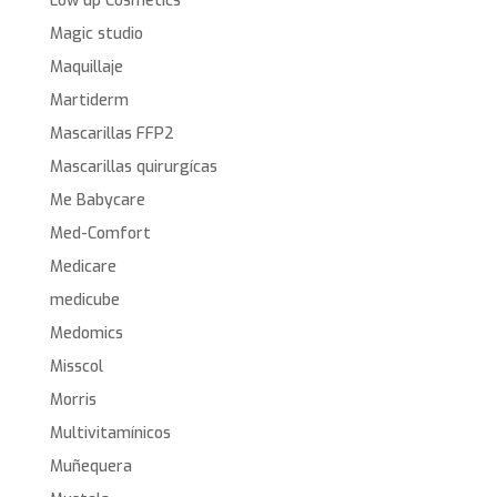
Low up Cosmetics
Magic studio
Maquillaje
Martiderm
Mascarillas FFP2
Mascarillas quirurgícas
Me Babycare
Med-Comfort
Medicare
medicube
Medomics
Misscol
Morris
Multivitamínicos
Muñequera