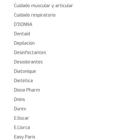
Cuidado muscular y articular
Cuidado respiratorio
D’DONNA
Dentaid
Depilación
Desinfectantes
Desodorantes
Diatonique
Dietética
Disna Pharm
Dnins
Durex
E.llocar
E.Llorca
Easy Paris