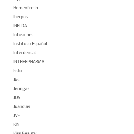
Homeofresh
Iberpos
INELDA
Infusiones
Instituto Español
Interdental
INTHERPHARMA
Isdin
J&L
Jeringas
JOS
Juanolas
JVF
KIN
Kiss Beauty